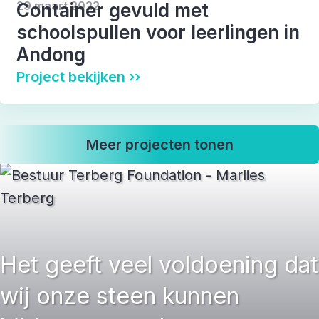
Onderwijs
Ontwikkelingshulp
Welzijn
29 maart 2022
Container gevuld met
schoolspullen voor leerlingen in
Andong
Project bekijken ››
Meer projecten tonen
Het geeft veel voldoening dat
wij onze steen kunnen