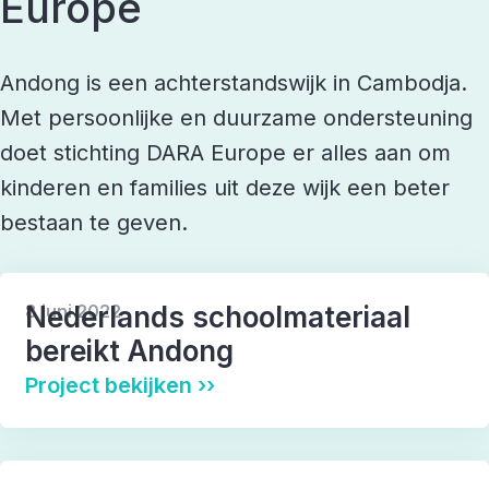
Europe
Andong is een achterstandswijk in Cambodja.
Met persoonlijke en duurzame ondersteuning
doet stichting DARA Europe er alles aan om
kinderen en families uit deze wijk een beter
bestaan te geven.
Onderwijs
Ontwikkelingshulp
Welzijn
8 juni 2022
Nederlands schoolmateriaal
bereikt Andong
Project bekijken ››