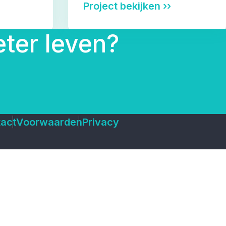
Project bekijken ››
ter leven?
!
act
Voorwaarden
Privacy