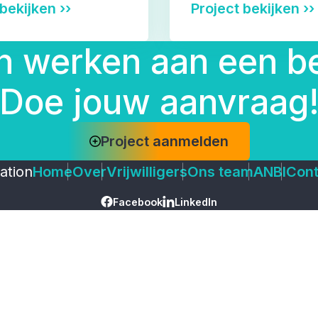
bekijken ››
Project bekijken ››
 werken aan een be
Doe jouw aanvraag
Project aanmelden
ation
Home
Over
Vrijwilligers
Ons team
ANBI
Cont
Facebook
LinkedIn