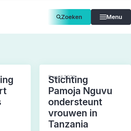
Zoeken
Menu
Ontwikkelingshulp
Welzijn
ing
Stichting
5 april 2021
rt
Pamoja Nguvu
s
ondersteunt
vrouwen in
Tanzania