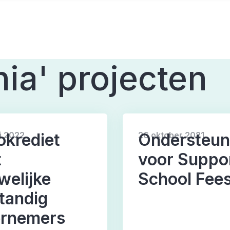
ia' projecten
ingshulp
Welzijn
Welzijn
okrediet
Ondersteun
i 2022
26 oktober 2021
t
voor Suppo
welijke
School Fee
standig
rnemers