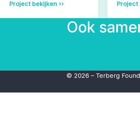
Project bekijken ››
Project 
Ook samen
© 2026 – Terberg Found